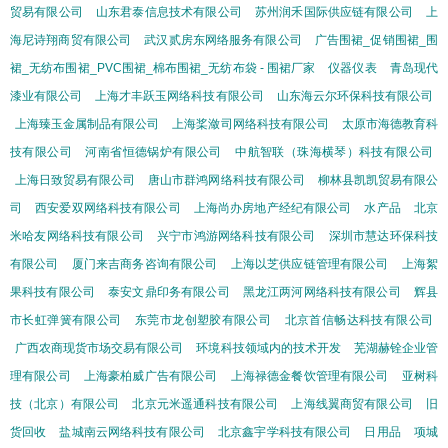
贸易有限公司
山东君泰信息技术有限公司
苏州润禾国际供应链有限公司
上
海尼诗翔商贸有限公司
武汉贰房东网络服务有限公司
广告围裙_促销围裙_围
裙_无纺布围裙_PVC围裙_棉布围裙_无纺布袋 - 围裙厂家
仪器仪表
青岛现代
漆业有限公司
上海才丰跃玉网络科技有限公司
山东海云尔环保科技有限公司
上海臻玉金属制品有限公司
上海桨潋司网络科技有限公司
太原市海德教育科
技有限公司
河南省恒德锅炉有限公司
中航智联（珠海横琴）科技有限公司
上海日致贸易有限公司
唐山市群鸿网络科技有限公司
柳林县凯凯贸易有限公
司
西安爱双网络科技有限公司
上海尚办房地产经纪有限公司
水产品
北京
米哈友网络科技有限公司
兴宁市鸿游网络科技有限公司
深圳市慧达环保科技
有限公司
厦门来吉商务咨询有限公司
上海以芝供应链管理有限公司
上海絮
果科技有限公司
泰安文鼎印务有限公司
黑龙江两河网络科技有限公司
辉县
市长虹弹簧有限公司
东莞市龙创塑胶有限公司
北京首信畅达科技有限公司
广西农商现货市场交易有限公司
环境科技领域内的技术开发
芜湖赫铨企业管
理有限公司
上海豪柏威广告有限公司
上海禄德金餐饮管理有限公司
亚树科
技（北京）有限公司
北京元米遥通科技有限公司
上海线翼商贸有限公司
旧
货回收
盐城南云网络科技有限公司
北京鑫宇学科技有限公司
日用品
项城